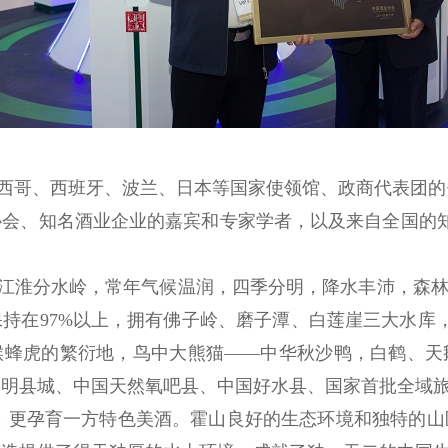
哥、西班牙、波兰、日本等国家使领馆、政商代表团的
协会、知名酒业企业的嘉宾和专家学者，以及来自全国的
淮分水岭，常年气候温润，四季分明，降水丰沛，森林
保持在
97%
以上，拥有佛子岭、磨子潭、白莲崖三大水库
喉蜂虎的繁衍地，鸟中大熊猫——中华秋沙鸭，白鹤、天
文明县城、中国天然氧吧县、中国好水县、国家首批全域
孕育一方特色美酒。霍山良好的生态环境和独特的山