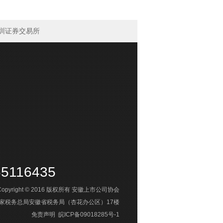
圳证券交易所
65116435
opyright © 2016
版权所有
安徽上市公司协会
国家税务总局安徽省税务局（杏花办公区）17楼
免责声明
皖ICP备09018285号-1